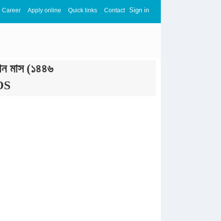
Sign in
Career
Apply online
Quick links
Contact
জান মাস (১৪৪৬
TOS