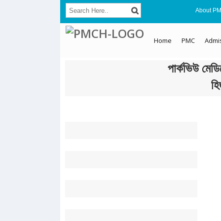
About P
Home
PMC
Admi
পার্কভিউ মেড
হি