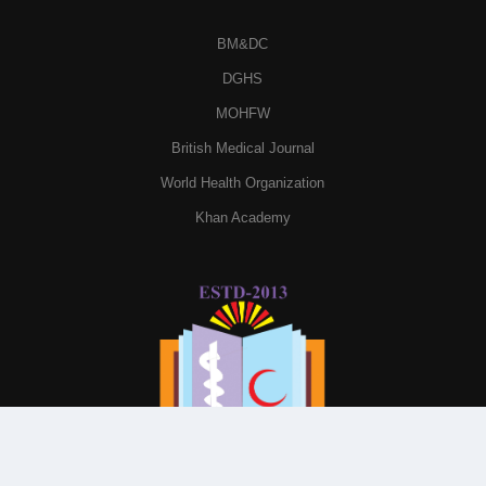
BM&DC
DGHS
MOHFW
British Medical Journal
World Health Organization
Khan Academy